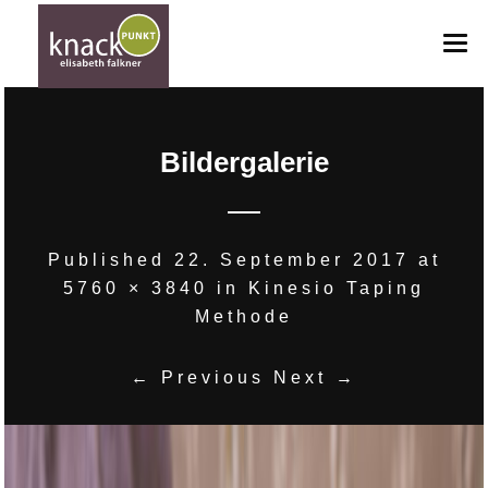
HOME
Bildergalerie
ANGEBOTE
ANFRAGE
GUTSCHEINE
Published
22. September 2017
at
5760 × 3840
in
Kinesio Taping
BILDERGALERIE
Methode
TEAM
← Previous
Next →
KONTAKT