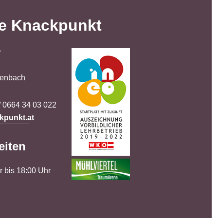
e Knackpunkt
r
ßenbach
/ 0664 34 03 022
punkt.at
eiten
r bis 18:00 Uhr