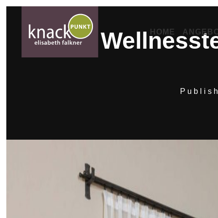
HOME
ANGEB
Wellnesst
Publis