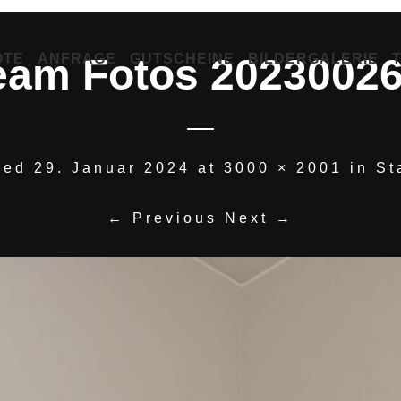
OTE
ANFRAGE
GUTSCHEINE
BILDERGALERIE
eam Fotos 20230026
hed
29. Januar 2024
at
3000 × 2001
in
St
← Previous
Next →