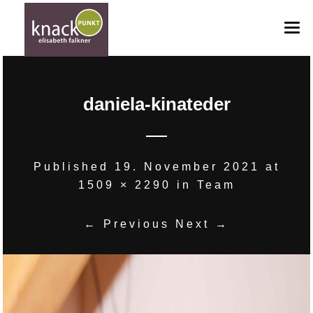
HOME
daniela-kinateder
ANGEBOTE
ANFRAGE
GUTSCHEINE
Published
19. November 2021
at
1509 × 2290
in
Team
BILDERGALERIE
TEAM
← Previous
Next →
KONTAKT