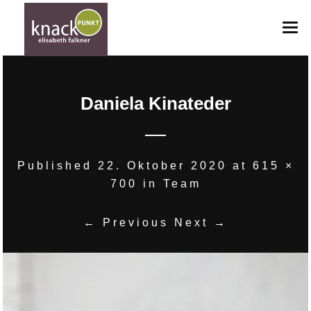
HOME
Daniela Kinateder
ANGEBOTE
ANFRAGE
GUTSCHEINE
Published
22. Oktober 2020
at
615 ×
700
in
Team
BILDERGALERIE
TEAM
← Previous
Next →
KONTAKT