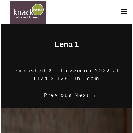
HOME
Lena 1
ANGEBOTE
ANFRAGE
GUTSCHEINE
Published
21. Dezember 2022
at
1124 × 1281
in
Team
BILDERGALERIE
TEAM
← Previous
Next →
KONTAKT