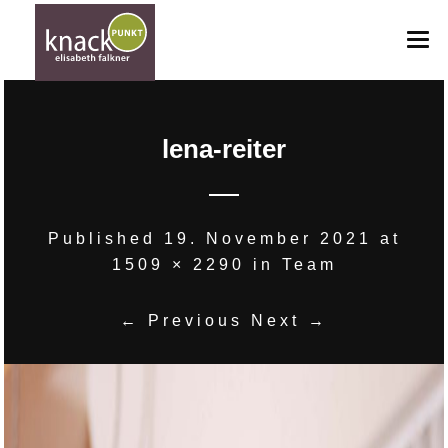
HOME
lena-reiter
ANGEBOTE
ANFRAGE
GUTSCHEINE
Published
19. November 2021
at
1509 × 2290
in
Team
BILDERGALERIE
TEAM
← Previous
Next →
KONTAKT