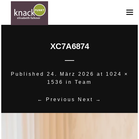
HOME
XC7A6874
ANGEBOTE
ANFRAGE
GUTSCHEINE
Published
24. März 2026
at
1024 ×
1536
in
Team
BILDERGALERIE
TEAM
← Previous
Next →
KONTAKT