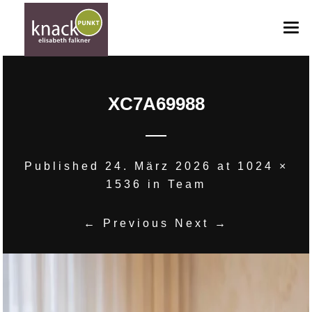
HOME
XC7A69988
ANGEBOTE
ANFRAGE
GUTSCHEINE
Published
24. März 2026
at
1024 ×
1536
in
Team
BILDERGALERIE
TEAM
← Previous
Next →
KONTAKT